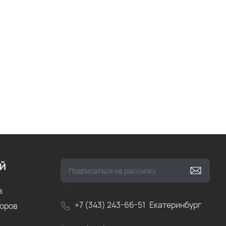
й
в
+7 (343) 243-66-51
Екатеринбург
соров