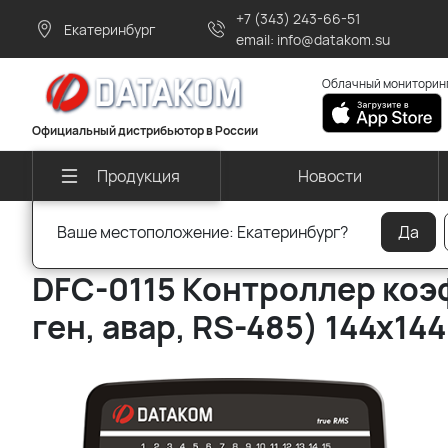
+7 (343) 243-66-51
Екатеринбург
email: info@datakom.su
Облачный мониторинг
Официальный дистрибьютор в России
Новости
Продукция
Ваше местоположение: Екатеринбург?
Да
Главная
Качество энергии
Контроллеры коэффициента
DFC-0115 Контроллер коэ
ген, авар, RS-485) 144х14