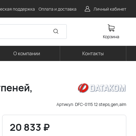
еская поддержка
Оплата и доставка
Личный кабинет
Корзина
О компании
Контакты
упеней,
Артикул:
DFC-0115 12 steps,gen,alm
20 833
₽