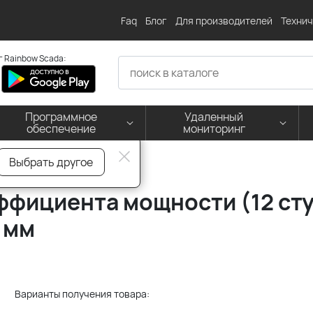
Faq
Блог
Для производителей
Технич
 Rainbow Scada:
Программное
Удаленный
обеспечение
мониторинг
Выбрать другое
 мощности
ффициента мощности (12 ст
4 мм
Варианты получения товара: