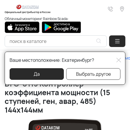
Официальный дистрибьютор в России
Облачный мониторинг Rainbow Scada:
Главная
Качество энергии
Контроллеры коэффициента м
Ваше местоположение: Екатеринбург?
Артикул:
DFC-0115 15 steps,gen,alm
Да
Выбрать другое
DFC-0115 Контроллер
коэффициента мощности (15
ступеней, ген, авар, 485)
144х144мм