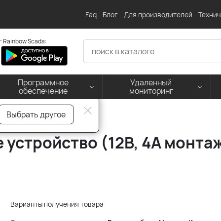
Faq
Блог
Для производителей
Технич
 Rainbow Scada:
Программное
Удаленный
обеспечение
мониторинг
Выбрать другое
е устройство (12В, 4А монта
Варианты получения товара: