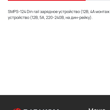
SMPS-124 Din rail зарядное устройство (12В, 4А монта
устройство (12В, 5А, 220-240В, на дин-рейку).