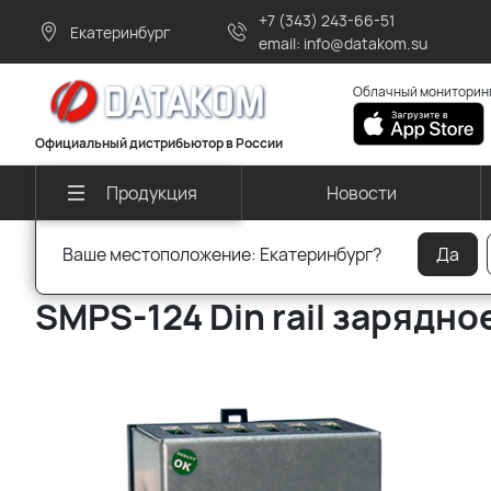
+7 (343) 243-66-51
Екатеринбург
email: info@datakom.su
Облачный мониторинг
Официальный дистрибьютор в России
Новости
Продукция
Ваше местоположение: Екатеринбург?
Да
Главная
Продукция для генераторов
Старая продукция
SMPS-124 Din rail зарядно