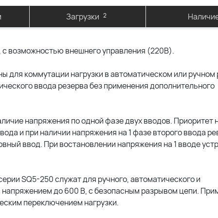
и
Загрузки
2
Наличи
, с возможностью внешнего управления (220В).
ы для коммутации нагрузки в автоматическом или ручном
тического ввода резерва без применения дополнительного
личие напряжения по одной фазе двух вводов. Приоритет 
ввода и при наличии напряжения на 1 фазе второго ввода р
рвный ввод. При востановлении напряжения на 1 вводе уст
ерии SQ5-250 служат для ручного, автоматического и
 напряжением до 600 В, с безопасным разрывом цепи. Пр
ческим переключением нагрузки.