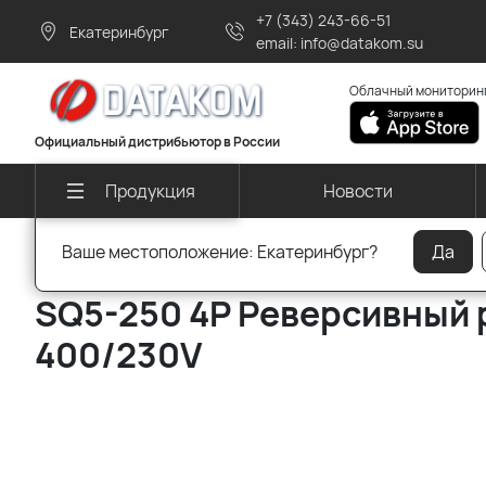
+7 (343) 243-66-51
Екатеринбург
email: info@datakom.su
Облачный мониторинг
Официальный дистрибьютор в России
Новости
Продукция
Ваше местоположение: Екатеринбург?
Да
Главная
Продукция других производителей
Реверсивны
SQ5-250 4P Реверсивный 
400/230V