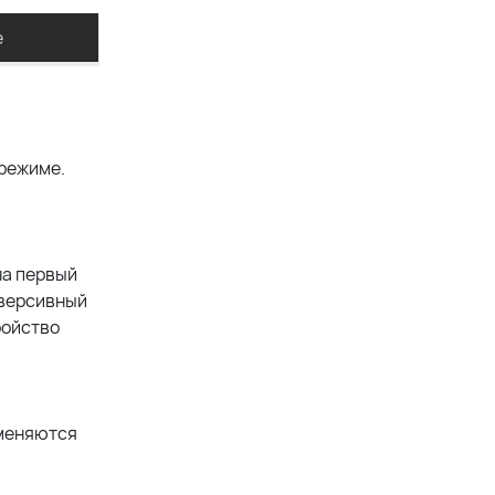
е
 режиме.
на первый
еверсивный
ройство
именяются