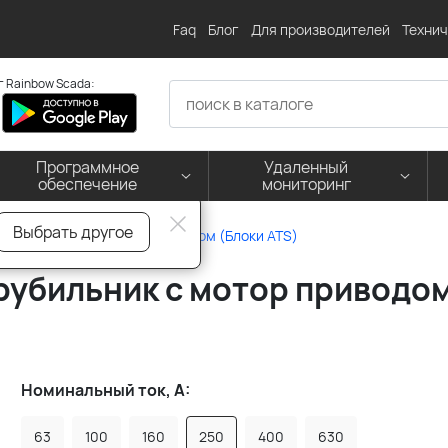
Faq
Блог
Для производителей
Технич
 Rainbow Scada:
Программное
Удаленный
обеспечение
мониторинг
Выбрать другое
е рубильники с мотор-приводом (Блоки ATS)
рубильник с мотор приводом
Номинальный ток, А:
63
100
160
250
400
630