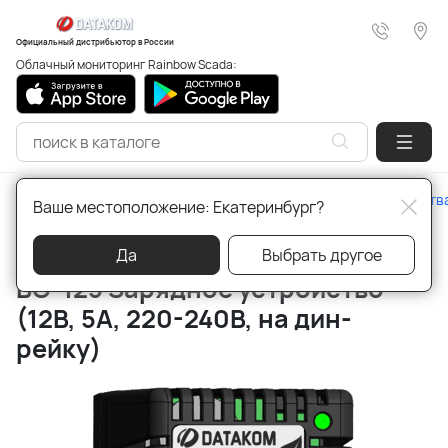
Официальный дистрибьютор в России
Облачный мониторинг Rainbow Scada:
Главная
Продукция для генераторов
Зарядные устройств
Ваше местоположение: Екатеринбург?
Артикул:
BC-125
Да
Выбрать другое
BC-125 Зарядное устройство
(12В, 5А, 220-240В, на дин-
рейку)