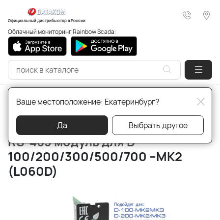
Официальный дистрибьютор в России
Облачный мониторинг Rainbow Scada:
Главная
Продукция для генераторов
Модули plug-in
Ваше местоположение: Екатеринбург?
Артикул:
L060D
Да
Выбрать другое
RS-485 модуль для D-
100/200/300/500/700 –MK2
(L060D)