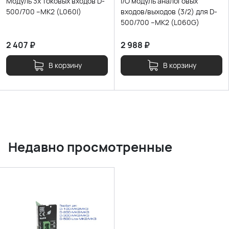
Модуль 3x токовых входов D-
I/O модуль аналоговых
500/700 –MK2 (L060I)
входов/выходов (3/2) для D-
500/700 –MK2 (L060G)
2 407
₽
2 988
₽
В корзину
В корзину
Недавно просмотренные