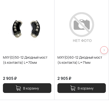
MXY(G)50-12 Диодный мост
MXY(G)60-12 Диодный мост
(4 контакта) L=70мм
(4 контакта) L=71мм
2 905
₽
2 905
₽
В корзину
В корзину