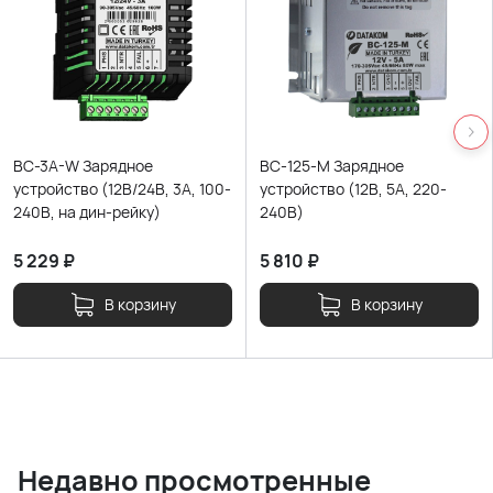
BC-3A-W Зарядное
BC-125-M Зарядное
устройство (12В/24В, 3А, 100-
устройство (12В, 5А, 220-
240В, на дин-рейку)
240В)
5 229
₽
5 810
₽
В корзину
В корзину
Недавно просмотренные