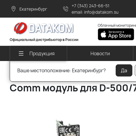
+7 (343) 243-66-51
Екатеринбург
email: info@datakom.su
Облачный мониторинг
Официальный дистрибьютор в России
Новости
Продукция
Ваше местоположение: Екатеринбург?
Да
Главная
Продукция для генераторов
Модули plug-in
Comm модуль для D-500/7