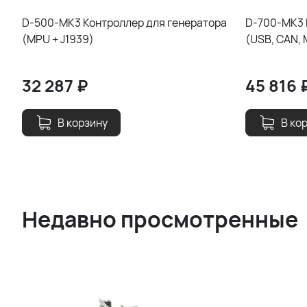
D-500-MK3 Контроллер для генератора
D-700-MK3 
(MPU + J1939)
(USB, CAN,
32 287
₽
45 816
В корзину
В ко
Недавно просмотренные