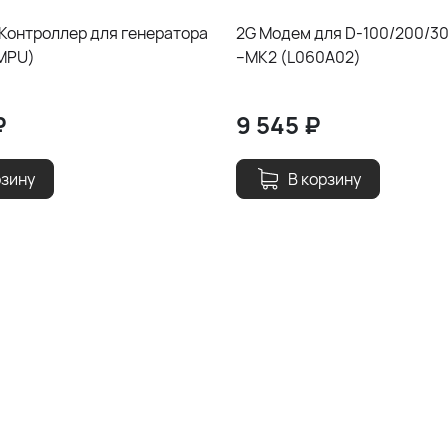
Контроллер для генератора
2G Модем для D-100/200/3
 MPU)
–MK2 (L060A02)
₽
9 545
₽
рзину
В корзину