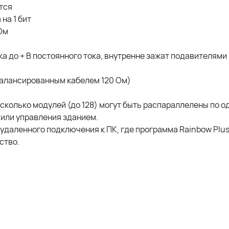
тся
на 1 бит
Ом
ка до + В постоянного тока, внутренне зажат подавителям
балансированным кабелем 120 Ом)
колько модулей (до 128) могут быть распараллелены по о
 или управления зданием.
удаленного подключения к ПК, где программа Rainbow Plus
ство.