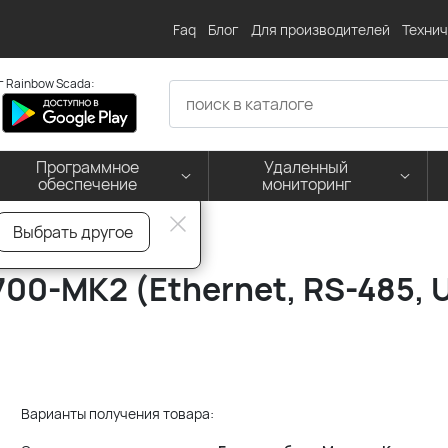
Faq
Блог
Для производителей
Технич
 Rainbow Scada:
Программное
Удаленный
обеспечение
мониторинг
Выбрать другое
00-MK2 (Ethernet, RS-485, 
Варианты получения товара: