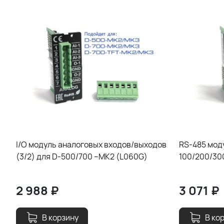
I/O модуль аналоговых входов/выходов
RS-485 мод
(3/2) для D-500/700 –MK2 (L060G)
100/200/30
2 988
₽
3 071
₽
В корзину
В ко