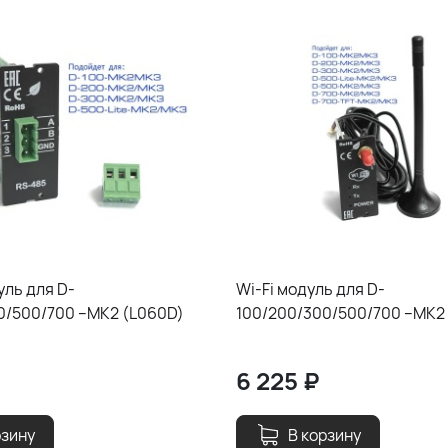
уль для D-
Wi-Fi модуль для D-
0/500/700 –MK2 (L060D)
100/200/300/500/700 –MK2
6 225
₽
рзину
В корзину