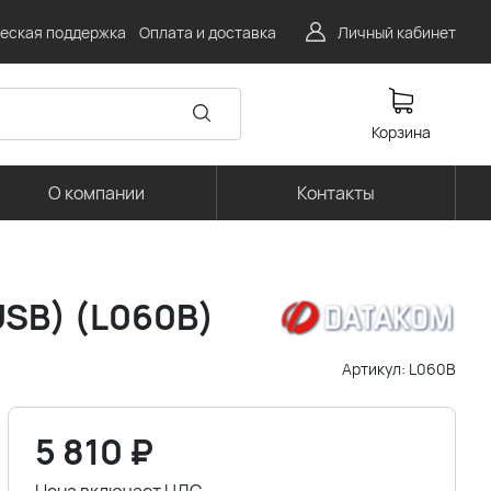
еская поддержка
Оплата и доставка
Личный кабинет
Корзина
О компании
Контакты
USB) (L060B)
Артикул:
L060B
5 810
₽