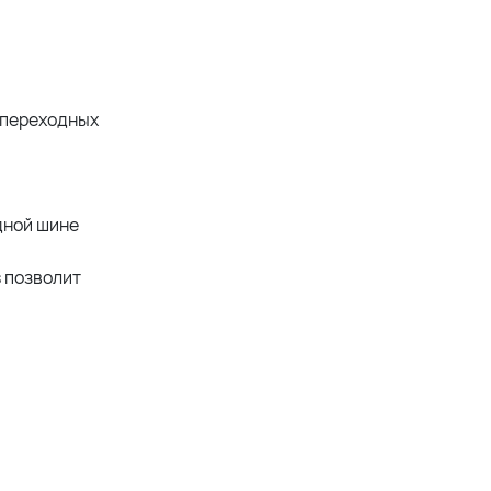
и переходных
дной шине
 позволит