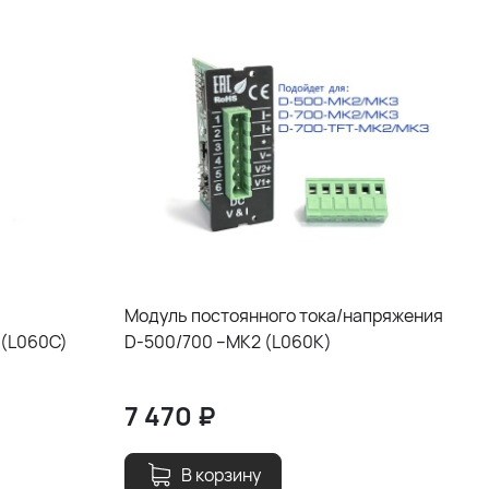
Модуль постоянного тока/напряжения
 (L060C)
D-500/700 –MK2 (L060K)
7 470
₽
В корзину